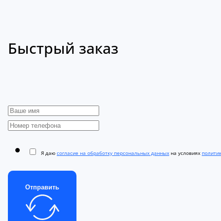
Быстрый заказ
Я даю
согласие на обработку персональных данных
на условиях
полити
Отправить