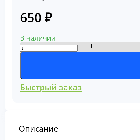
650
₽
В наличии
Количество
товара
Фильтр
гидравлический
2471-
Быстрый заказ
1154
Описание