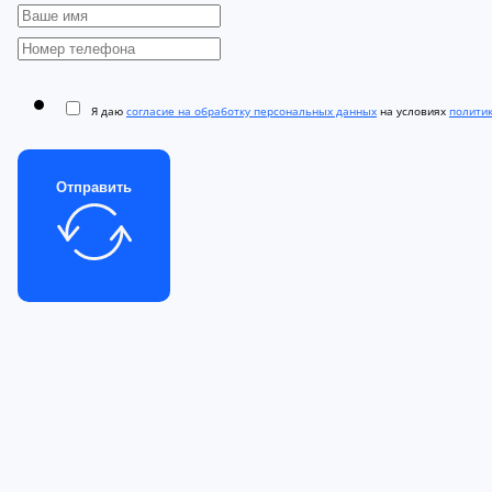
Я даю
согласие на обработку персональных данных
на условиях
полити
Отправить