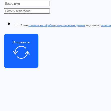
Я даю
согласие на обработку персональных данных
на условиях
полити
Отправить