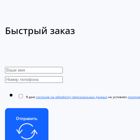
Быстрый заказ
Я даю
согласие на обработку персональных данных
на условиях
полити
Отправить