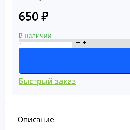
650
₽
В наличии
Количество
товара
Фильтр
гидравлический
2474Y9041
Быстрый заказ
Описание