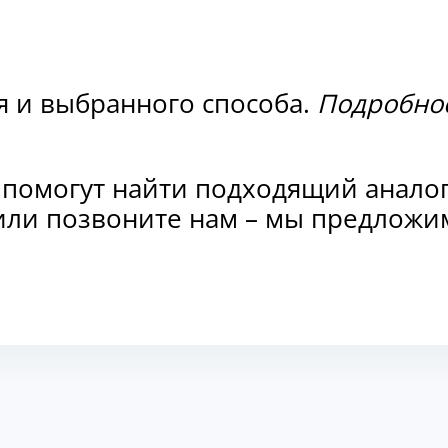
я и выбранного способа.
Подробнос
 помогут найти подходящий анало
и или позвоните нам – мы предлож