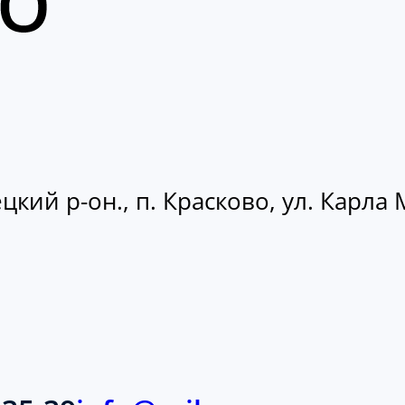
кий р-он., п. Красково, ул. Карла М