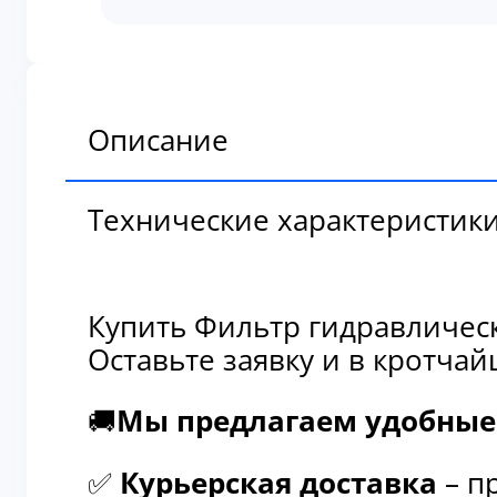
гидравлический
антикоррозийный
3318201
Описание
Технические характеристик
Купить Фильтр гидравличес
Оставьте заявку и в кротча
🚚
Мы предлагаем удобные 
✅
Курьерская доставка
– п