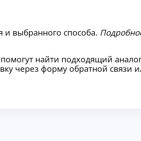
я и выбранного способа.
Подробнос
 помогут найти подходящий анало
аявку через форму обратной связи