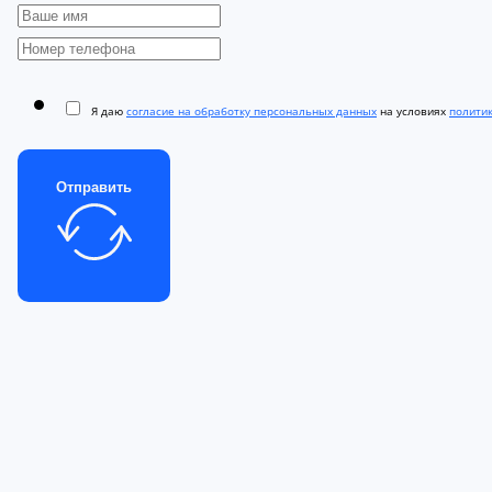
Я даю
согласие на обработку персональных данных
на условиях
полити
Отправить