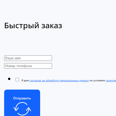
Быстрый заказ
Я даю
согласие на обработку персональных данных
на условиях
полити
Отправить