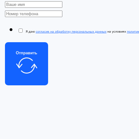
Я даю
согласие на обработку персональных данных
на условиях
полити
Отправить