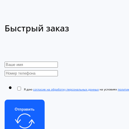
Быстрый заказ
Я даю
согласие на обработку персональных данных
на условиях
полити
Отправить