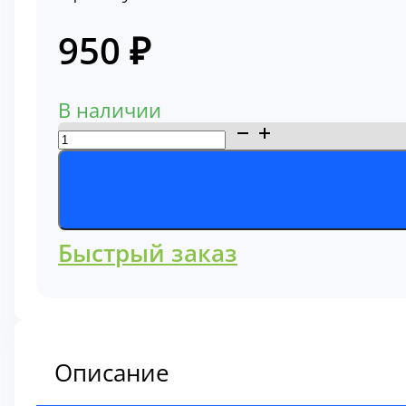
950
₽
В наличии
Количество
товара
Фильтр
гидравлический
антикоррозийный
Быстрый заказ
5362510
Описание