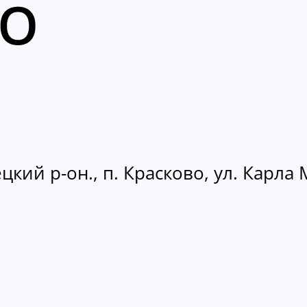
кий р-он., п. Красково, ул. Карла М