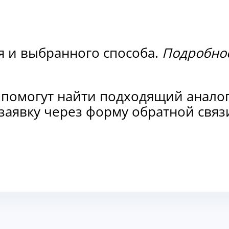
я и выбранного способа.
Подробнос
 помогут найти подходящий анало
е заявку через форму обратной св