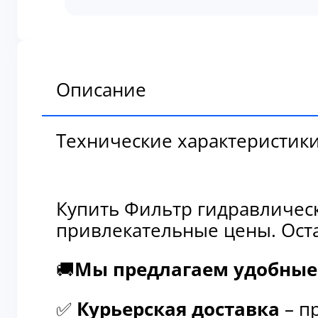
гидравлический
антикоррозийный
Komatsu
600-
411-
Описание
1140
Технические характеристик
Купить Фильтр гидравличес
привлекательные цены. Оста
🚚
Мы предлагаем удобные 
✅
Курьерская доставка
– п