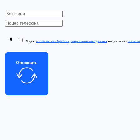
Я даю
согласие на обработку персональных данных
на условиях
полити
Отправить