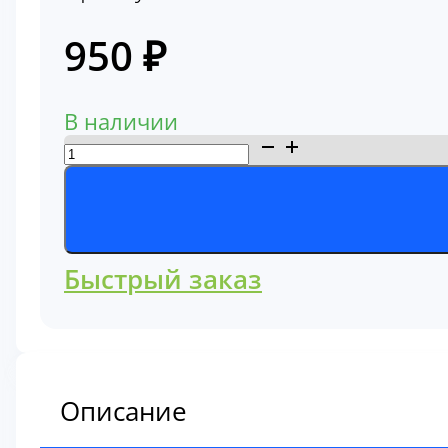
950
₽
В наличии
Количество
товара
Фильтр
гидравлический
антикоррозийный
Быстрый заказ
Komatsu
600-
411-
1571
Описание