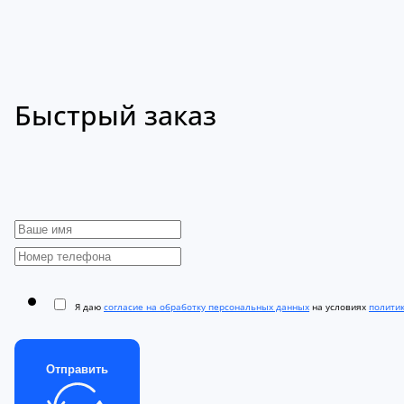
Быстрый заказ
Я даю
согласие на обработку персональных данных
на условиях
полити
Отправить