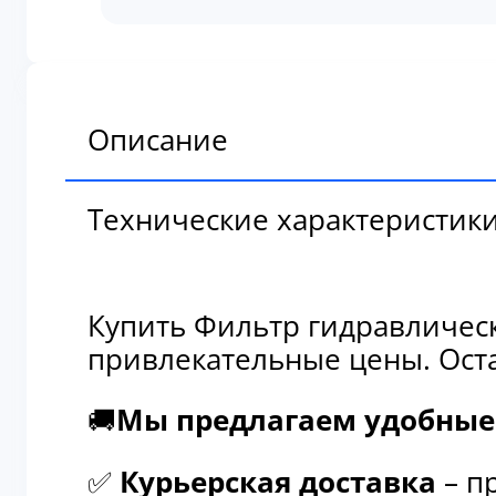
гидравлический
антикоррозийный
Komatsu
6710-
61-
Описание
8113
Технические характеристик
Купить Фильтр гидравличес
привлекательные цены. Оста
🚚
Мы предлагаем удобные 
✅
Курьерская доставка
– п