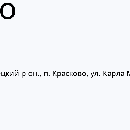
кий р-он., п. Красково, ул. Карла М