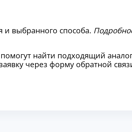
я и выбранного способа.
Подробнос
 помогут найти подходящий анало
е заявку через форму обратной св