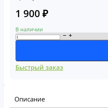
1 900
₽
В наличии
Количество
товара
Фильтр
гидравлический
Komatsu
Быстрый заказ
07063-
11406
Описание