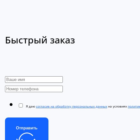
Быстрый заказ
Я даю
согласие на обработку персональных данных
на условиях
полити
Отправить