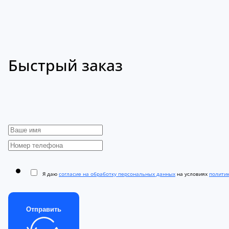
Быстрый заказ
Я даю
согласие на обработку персональных данных
на условиях
полити
Отправить