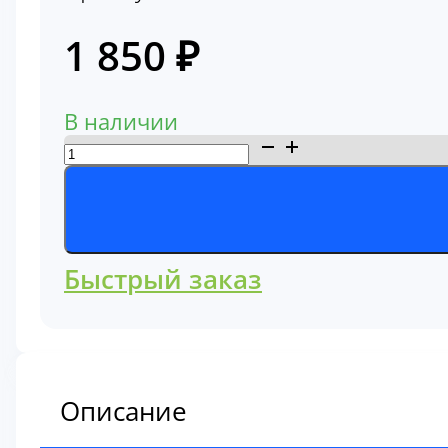
1 850
₽
В наличии
Количество
товара
Фильтр
гидравлический
Komatsu
Быстрый заказ
175-
60-
27380
Описание