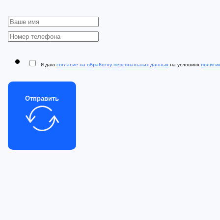
Я даю
согласие на обработку персональных данных
на условиях
полити
Отправить