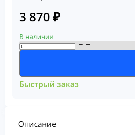
3 870
₽
В наличии
Количество
товара
Фильтр
гидравлический
КПП
Быстрый заказ
272104250
Описание