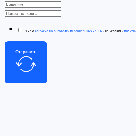
Я даю
согласие на обработку персональных данных
на условиях
полити
Отправить