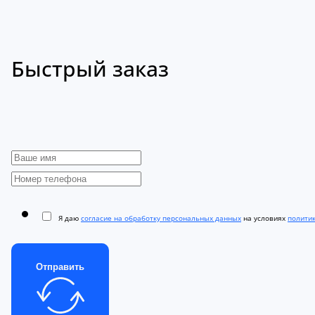
Быстрый заказ
Я даю
согласие на обработку персональных данных
на условиях
полити
Отправить