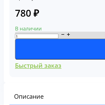
780
₽
В наличии
Количество
товара
Фильтр
гидравлический
линии
Быстрый заказ
упраления,
пилотный
57024
Описание