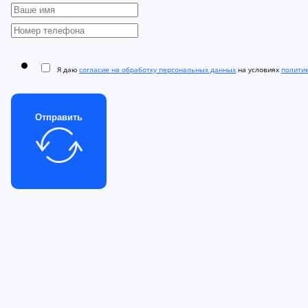
Я даю
согласие на обработку персональных данных
на условиях
полити
Отправить