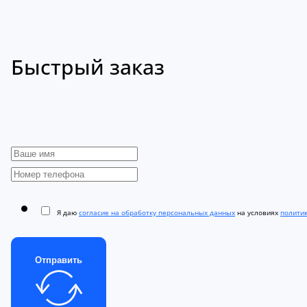
Быстрый заказ
Я даю
согласие на обработку персональных данных
на условиях
полити
Отправить