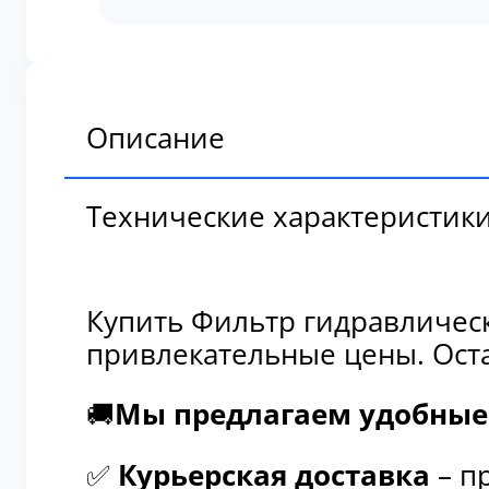
гидравлический
линии
упраления,
пилотный
689-
Описание
33601001
Технические характеристик
Купить Фильтр гидравличес
привлекательные цены. Оста
🚚
Мы предлагаем удобные 
✅
Курьерская доставка
– п