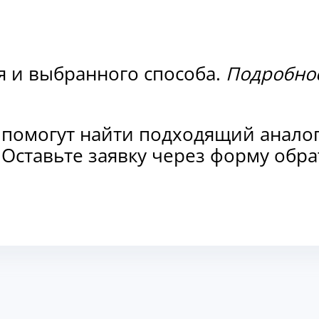
я и выбранного способа.
Подробнос
 помогут найти подходящий анало
. Оставьте заявку через форму об