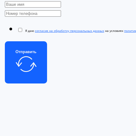
Я даю
согласие на обработку персональных данных
на условиях
полити
Отправить