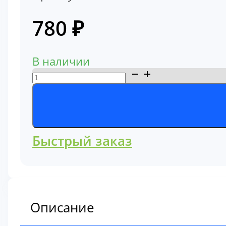
780
₽
В наличии
Количество
товара
Фильтр
гидравлический
линии
Быстрый заказ
упраления,
пилотный
BT8319
Описание