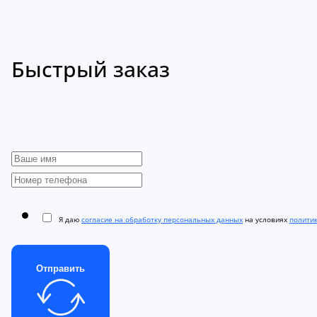
Быстрый заказ
Я даю
согласие на обработку персональных данных
на условиях
полити
Отправить