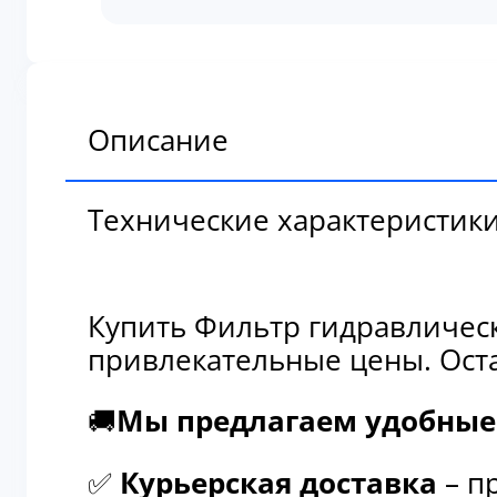
гидравлический
линии
упраления,
пилотный
Hitachi
Описание
26557-
42471
Технические характеристик
Купить Фильтр гидравлическ
привлекательные цены. Оста
🚚
Мы предлагаем удобные 
✅
Курьерская доставка
– п