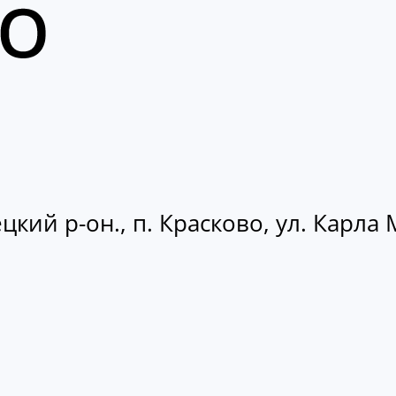
кий р-он., п. Красково, ул. Карла М