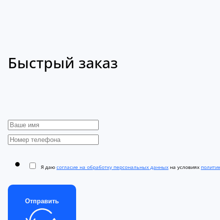
Быстрый заказ
Я даю
согласие на обработку персональных данных
на условиях
полити
Отправить