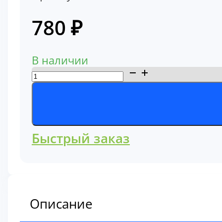
780
₽
В наличии
Количество
товара
Фильтр
гидравлический
линии
Быстрый заказ
упраления,
пилотный
Hitachi
4370435
Описание