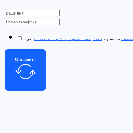
Я даю
согласие на обработку персональных данных
на условиях
полити
Отправить