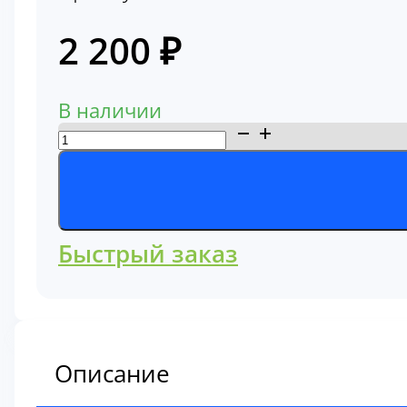
2 200
₽
В наличии
Количество
товара
Фильтр
гидравлический
линии
Быстрый заказ
упраления,
пилотный
Hitachi
4629717
Описание