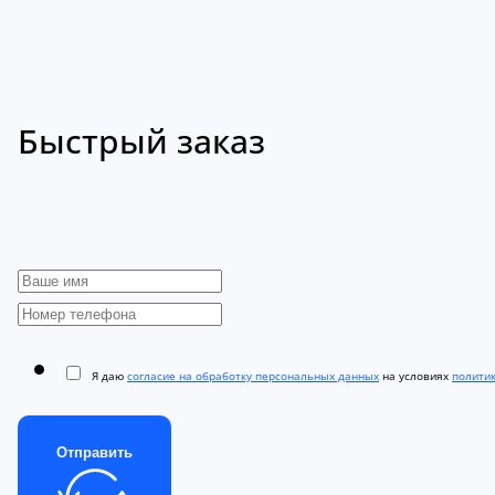
Быстрый заказ
Я даю
согласие на обработку персональных данных
на условиях
полити
Отправить