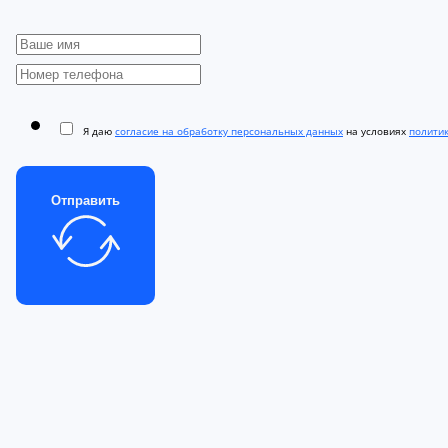
Я даю
согласие на обработку персональных данных
на условиях
полити
Отправить