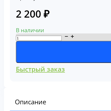
2 200
₽
В наличии
Количество
товара
Фильтр
гидравлический
линии
Быстрый заказ
упраления,
пилотный
Hitachi
4630525
Описание