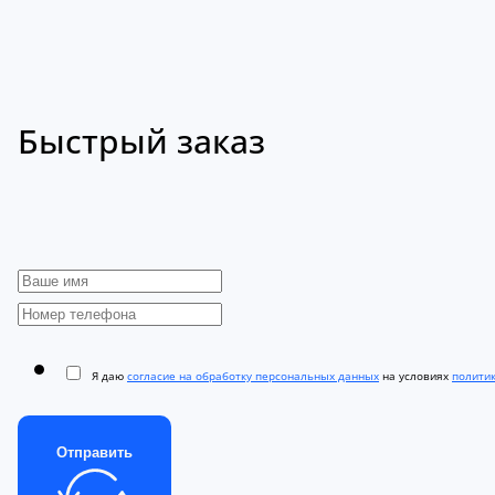
Быстрый заказ
Я даю
согласие на обработку персональных данных
на условиях
полити
Отправить