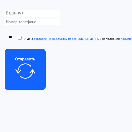
Я даю
согласие на обработку персональных данных
на условиях
полити
Отправить