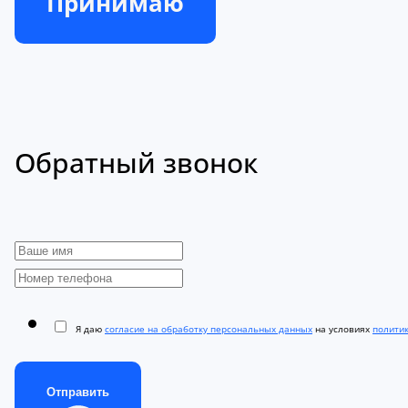
Принимаю
Обратный звонок
Я даю
согласие на обработку персональных данных
на условиях
полити
Отправить