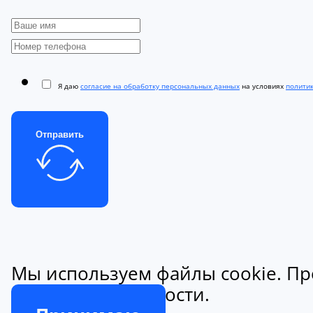
Я даю
согласие на обработку персональных данных
на условиях
полити
Отправить
Мы используем файлы cookie. Пр
конфиденциальности.