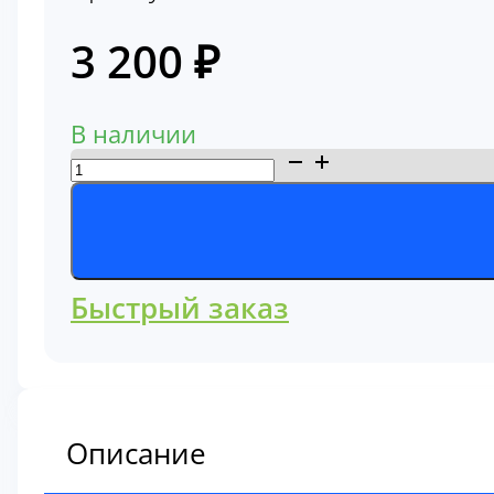
3 200
₽
В наличии
Количество
товара
Фильтр
гидравлический
полнопоточный
Быстрый заказ
76614827
Описание