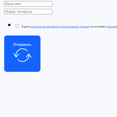
Я даю
согласие на обработку персональных данных
на условиях
полити
Отправить