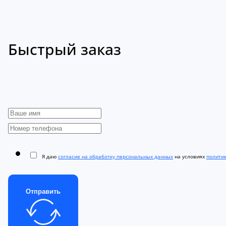
Быстрый заказ
Я даю
согласие на обработку персональных данных
на условиях
полити
Отправить