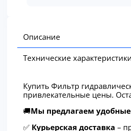
гидравлический
полнопоточный
Komatsu
20Y-
60-
Описание
31121
Технические характеристик
Купить Фильтр гидравличес
привлекательные цены. Оста
🚚
Мы предлагаем удобные 
✅
Курьерская доставка
– п