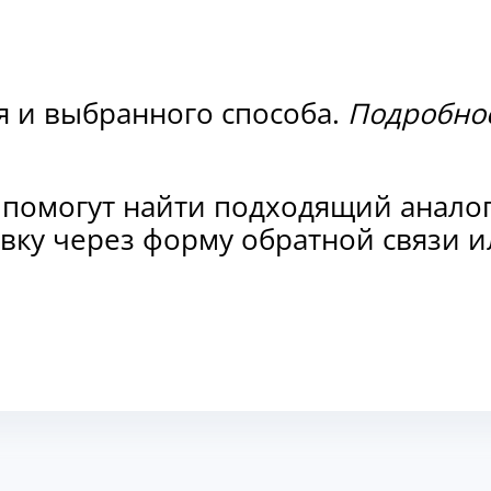
я и выбранного способа.
Подробнос
 помогут найти подходящий анало
аявку через форму обратной связи