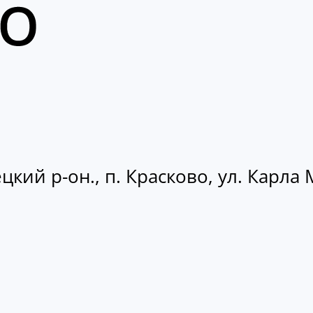
кий р-он., п. Красково, ул. Карла М