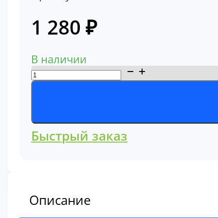
1 280
₽
В наличии
Количество
товара
Фильтр
гидравлический
сетчатый
Быстрый заказ
Komatsu
207-
60-
51200
Описание