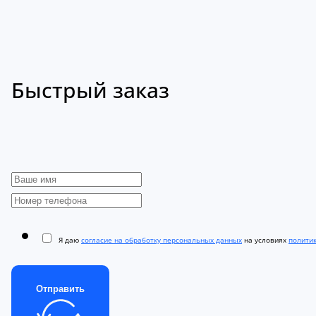
Быстрый заказ
Я даю
согласие на обработку персональных данных
на условиях
полити
Отправить