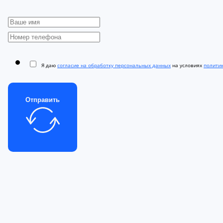
Я даю
согласие на обработку персональных данных
на условиях
полити
Отправить