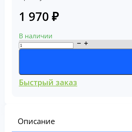
1 970
₽
В наличии
Количество
товара
Фильтр
гидравлический
всасывающий
Быстрый заказ
400408-
00110
Описание