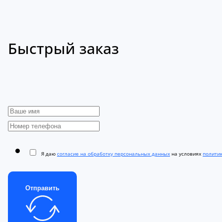
Быстрый заказ
Я даю
согласие на обработку персональных данных
на условиях
полити
Отправить