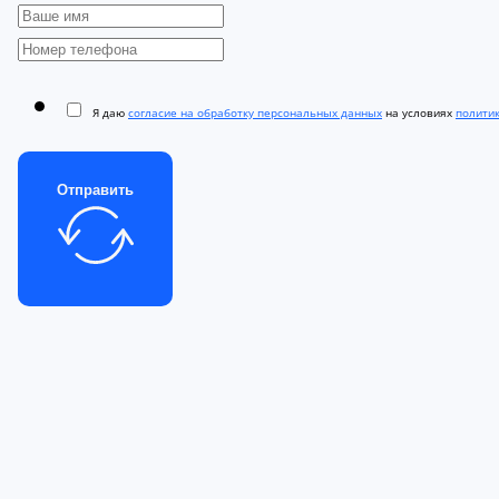
Я даю
согласие на обработку персональных данных
на условиях
полити
Отправить