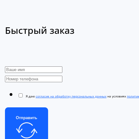
Быстрый заказ
Я даю
согласие на обработку персональных данных
на условиях
полити
Отправить