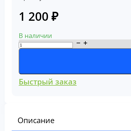
1 200
₽
В наличии
Количество
товара
Фильтр
кабины
35C0827
Быстрый заказ
Описание