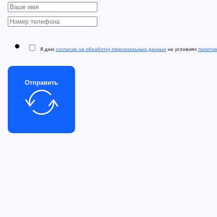
Я даю
согласие на обработку персональных данных
на условиях
полити
Отправить