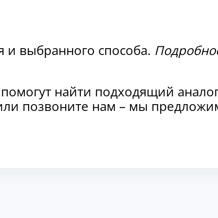
я и выбранного способа.
Подробнос
 помогут найти подходящий анало
и или позвоните нам – мы предлож