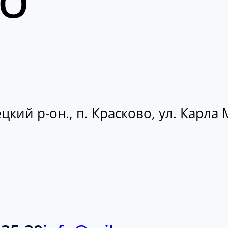
кий р-он., п. Красково, ул. Карла М