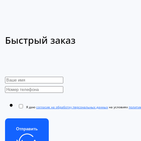
Быстрый заказ
Я даю
согласие на обработку персональных данных
на условиях
полити
Отправить