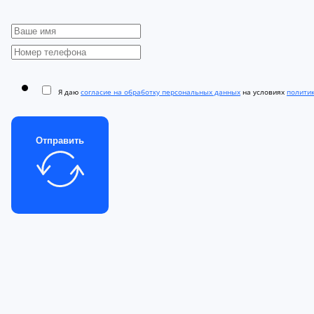
Я даю
согласие на обработку персональных данных
на условиях
полити
Отправить