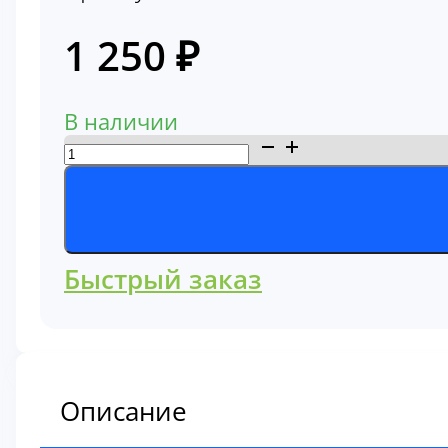
1 250
₽
В наличии
Количество
товара
Фильтр
кабины
Hitachi
Быстрый заказ
4632689
Описание