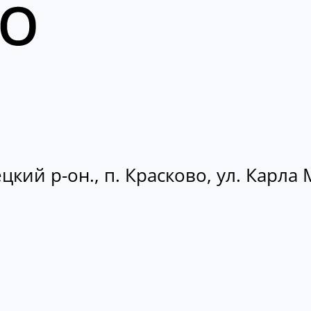
кий р-он., п. Красково, ул. Карла М