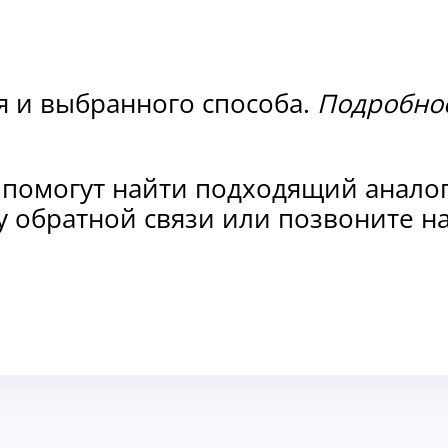
я и выбранного способа.
Подробнос
 помогут найти подходящий анало
рму обратной связи или позвоните