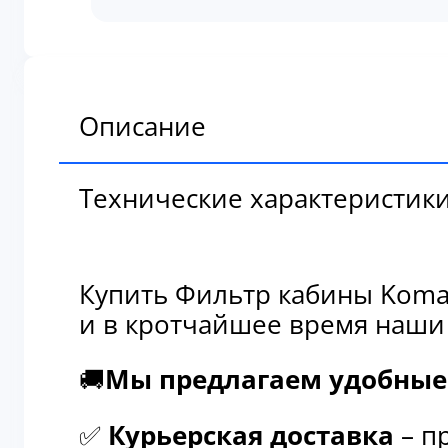
кабины
Komatsu
88568-
52010
Описание
Технические характеристик
Купить Фильтр кабины Komat
и в кротчайшее время наши
🚚
Мы предлагаем удобные 
✅
Курьерская доставка
– п