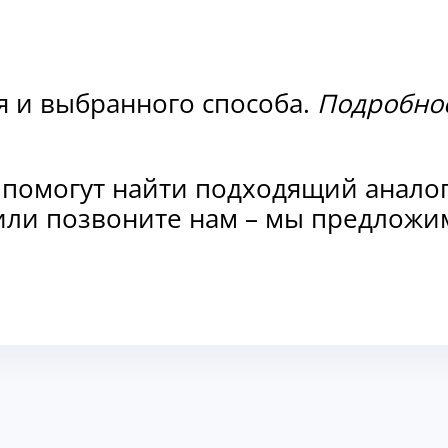
я и выбранного способа.
Подробнос
 помогут найти подходящий анало
и или позвоните нам – мы предлож