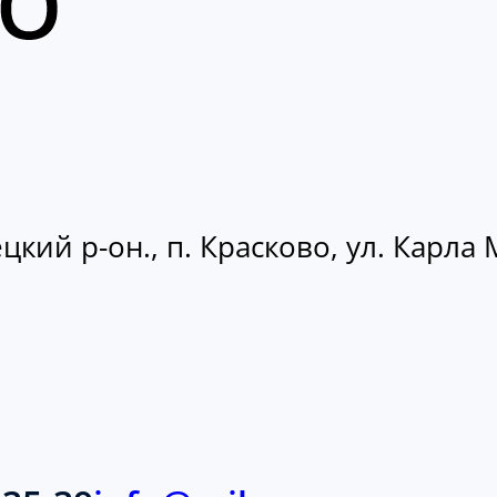
кий р-он., п. Красково, ул. Карла М