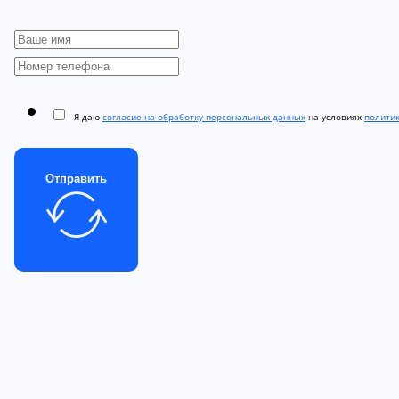
Я даю
согласие на обработку персональных данных
на условиях
полити
Отправить