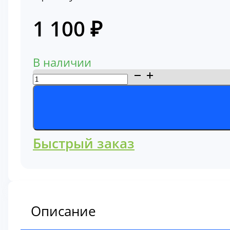
1 100
₽
В наличии
Количество
товара
Фильтр
кондиционера
Hitachi
Быстрый заказ
534241-
7600
Описание