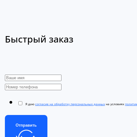
Быстрый заказ
Я даю
согласие на обработку персональных данных
на условиях
полити
Отправить