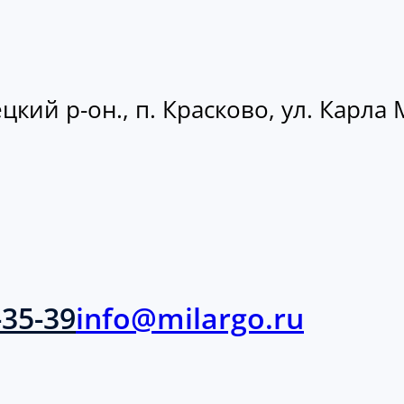
кий р-он., п. Красково, ул. Карла М
-35-39
info@milargo.ru