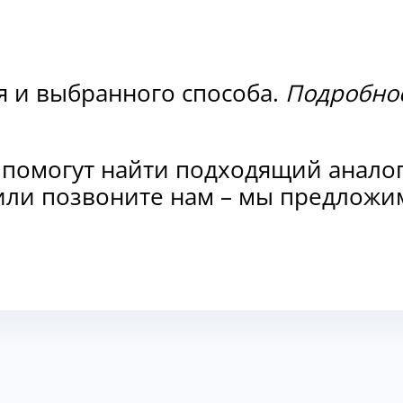
я и выбранного способа.
Подробнос
 помогут найти подходящий анало
и или позвоните нам – мы предлож