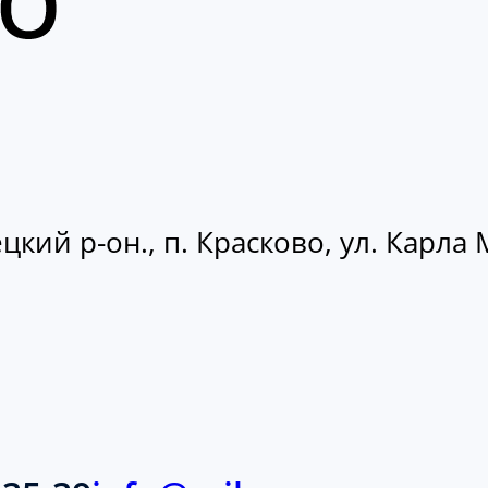
кий р-он., п. Красково, ул. Карла М