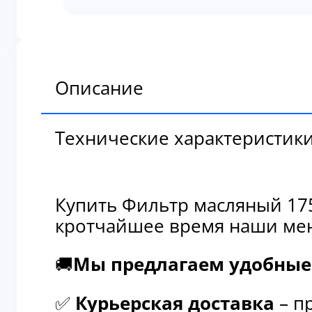
масляный
17533661
Описание
Технические характеристик
Купить Фильтр масляный 175
кротчайшее время наши мен
🚚
Мы предлагаем удобные 
✅
Курьерская доставка
– п