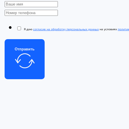
Я даю
согласие на обработку персональных данных
на условиях
полити
Отправить