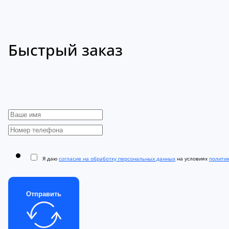
Быстрый заказ
Я даю
согласие на обработку персональных данных
на условиях
полити
Отправить