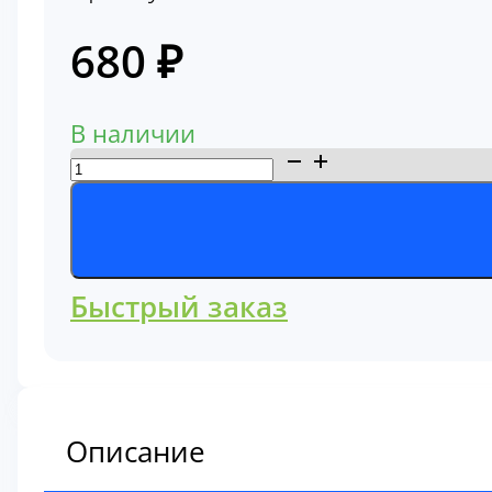
680
₽
В наличии
Количество
товара
Фильтр
масляный
32/925413
Быстрый заказ
Описание