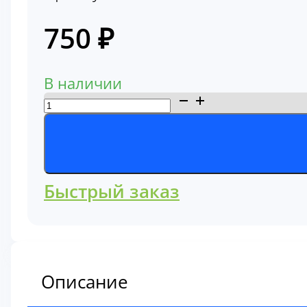
750
₽
В наличии
Количество
товара
Фильтр
масляный
32B40-
Быстрый заказ
20100
Описание