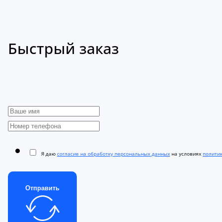
Быстрый заказ
Я даю
согласие на обработку персональных данных
на условиях
полити
Отправить