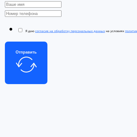
Я даю
согласие на обработку персональных данных
на условиях
полити
Отправить