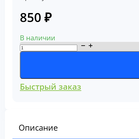
850
₽
В наличии
Количество
товара
Фильтр
масляный
34340-
Быстрый заказ
10101
Описание