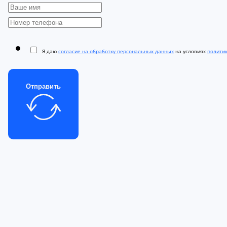
Я даю
согласие на обработку персональных данных
на условиях
полити
Отправить