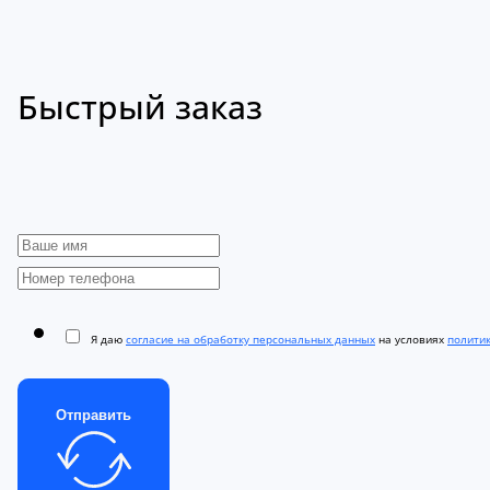
Быстрый заказ
Я даю
согласие на обработку персональных данных
на условиях
полити
Отправить