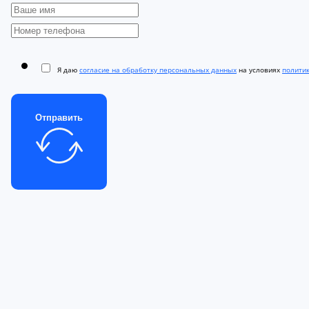
Я даю
согласие на обработку персональных данных
на условиях
полити
Отправить