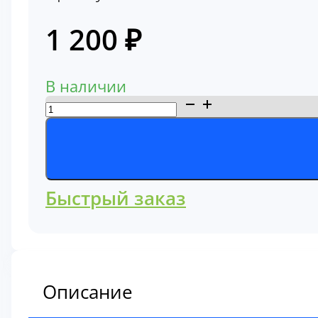
1 200
₽
В наличии
Количество
товара
Фильтр
масляный
3600140
Быстрый заказ
Описание