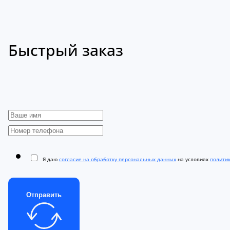
Быстрый заказ
Я даю
согласие на обработку персональных данных
на условиях
полити
Отправить