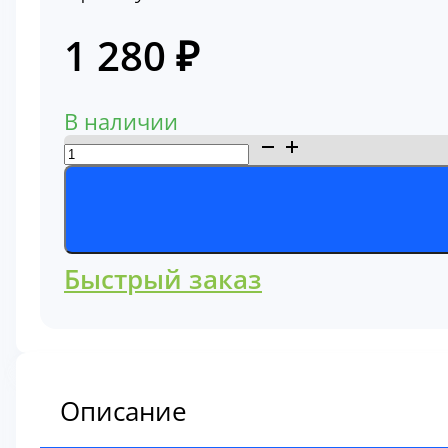
1 280
₽
В наличии
Количество
товара
Фильтр
масляный
3889310
Быстрый заказ
Описание