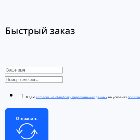
Быстрый заказ
Я даю
согласие на обработку персональных данных
на условиях
полити
Отправить