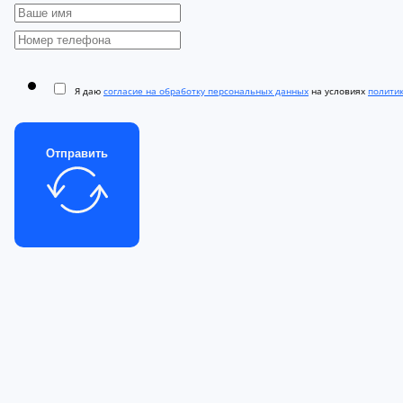
Я даю
согласие на обработку персональных данных
на условиях
полити
Отправить