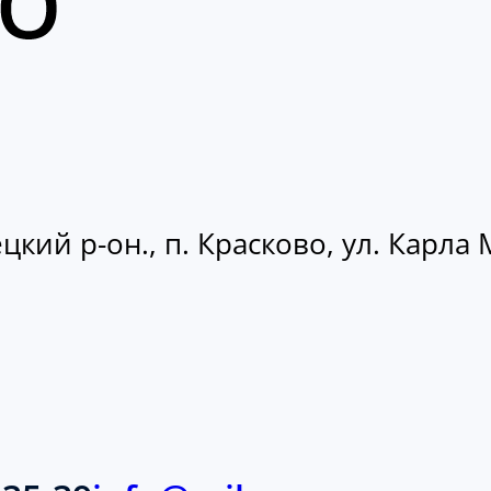
кий р-он., п. Красково, ул. Карла М