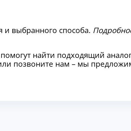
я и выбранного способа.
Подробнос
 помогут найти подходящий анало
и или позвоните нам – мы предлож