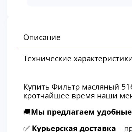
масляный
51669
Описание
Технические характеристик
Купить Фильтр масляный 516
кротчайшее время наши мен
🚚
Мы предлагаем удобные 
✅
Курьерская доставка
– п