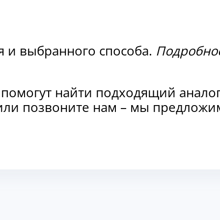
я и выбранного способа.
Подробнос
 помогут найти подходящий анало
и или позвоните нам – мы предлож