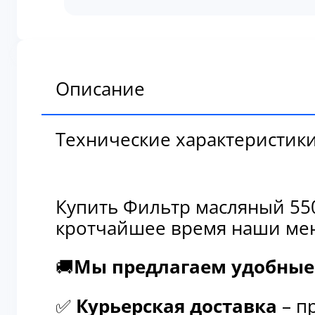
масляный
550520
Описание
Технические характеристик
Купить Фильтр масляный 550
кротчайшее время наши мен
🚚
Мы предлагаем удобные 
✅
Курьерская доставка
– п