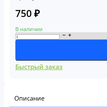
750
₽
В наличии
Количество
товара
Фильтр
масляный
57037
Быстрый заказ
Описание