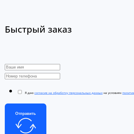
Быстрый заказ
Я даю
согласие на обработку персональных данных
на условиях
полити
Отправить