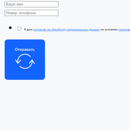
Я даю
согласие на обработку персональных данных
на условиях
полити
Отправить