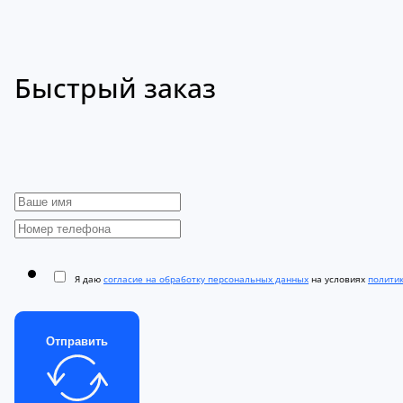
Быстрый заказ
Я даю
согласие на обработку персональных данных
на условиях
полити
Отправить