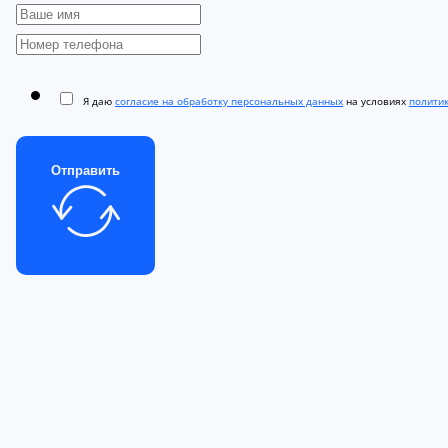
Я даю
согласие на обработку персональных данных
на условиях
полити
Отправить