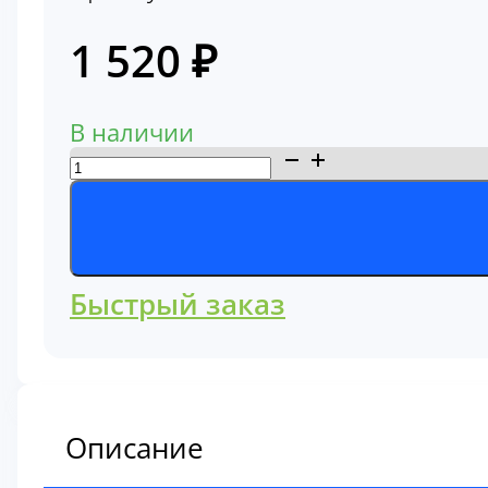
1 520
₽
В наличии
Количество
товара
Фильтр
масляный
57324
Быстрый заказ
Описание