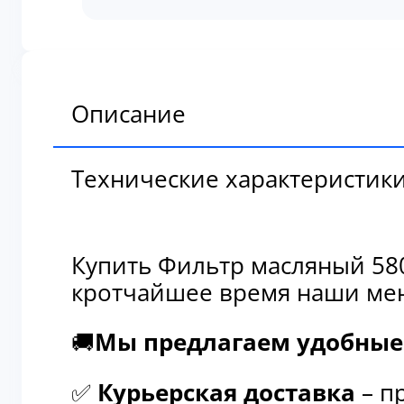
масляный
580/18096
Описание
Технические характеристик
Купить Фильтр масляный 580
кротчайшее время наши мен
🚚
Мы предлагаем удобные 
✅
Курьерская доставка
– п