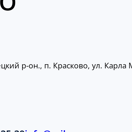
кий р-он., п. Красково, ул. Карла М