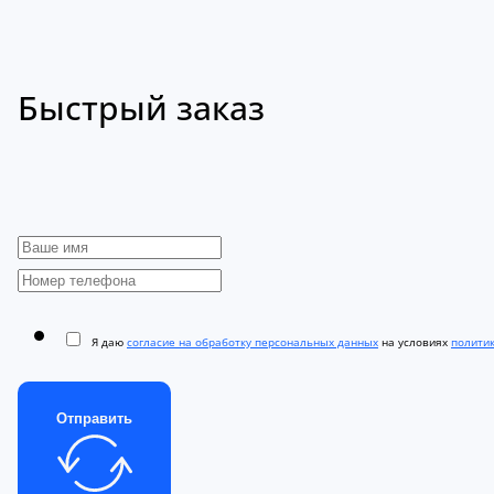
Быстрый заказ
Я даю
согласие на обработку персональных данных
на условиях
полити
Отправить