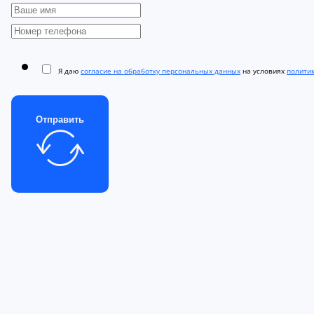
Я даю
согласие на обработку персональных данных
на условиях
полити
Отправить