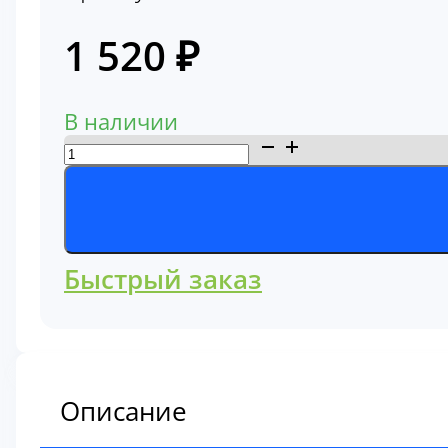
1 520
₽
В наличии
Количество
товара
Фильтр
масляный
72109776
Быстрый заказ
Описание