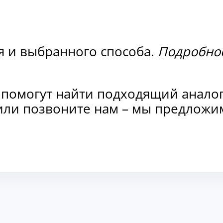
я и выбранного способа.
Подробнос
 помогут найти подходящий анало
и или позвоните нам – мы предлож