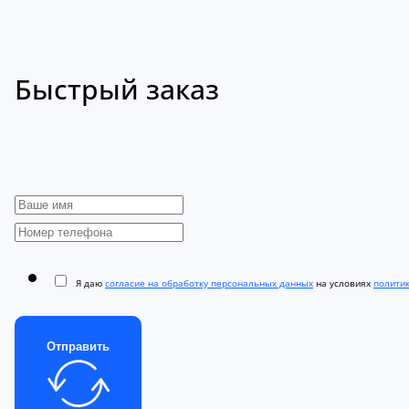
Быстрый заказ
Я даю
согласие на обработку персональных данных
на условиях
полити
Отправить