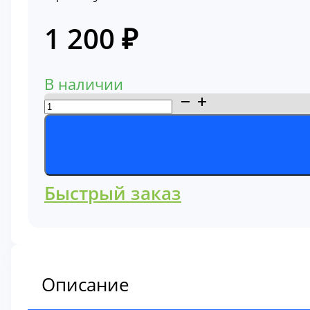
1 200
₽
В наличии
Количество
товара
Фильтр
масляный
860109878
Быстрый заказ
Описание