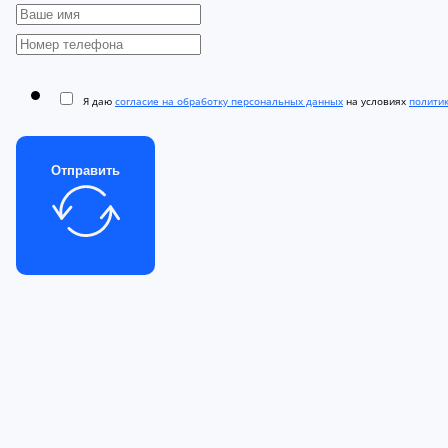
Я даю
согласие на обработку персональных данных
на условиях
полити
Отправить