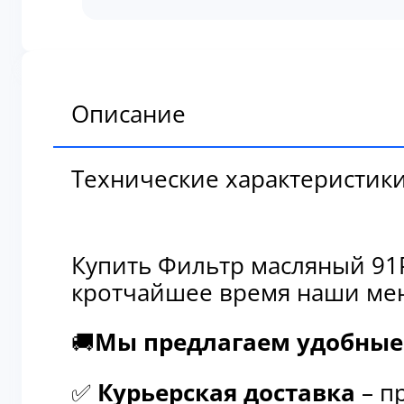
масляный
91PY162
Описание
Технические характеристик
Купить Фильтр масляный 91P
кротчайшее время наши мен
🚚
Мы предлагаем удобные 
✅
Курьерская доставка
– п