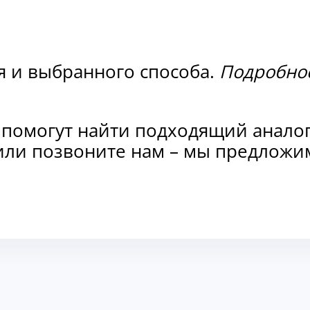
я и выбранного способа.
Подробнос
 помогут найти подходящий анало
и или позвоните нам – мы предлож