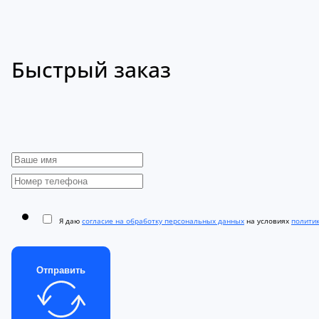
Быстрый заказ
Я даю
согласие на обработку персональных данных
на условиях
полити
Отправить