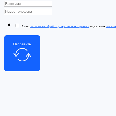
Я даю
согласие на обработку персональных данных
на условиях
полити
Отправить