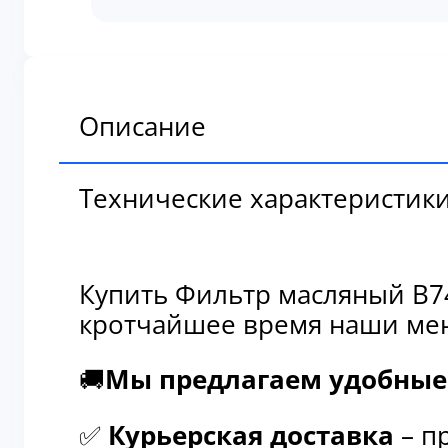
масляный
B7416
Описание
Технические характеристик
Купить Фильтр масляный B74
кротчайшее время наши мен
🚚
Мы предлагаем удобные 
✅
Курьерская доставка
– п