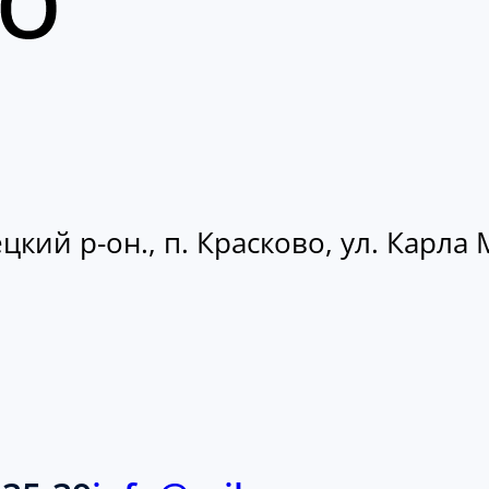
кий р-он., п. Красково, ул. Карла М