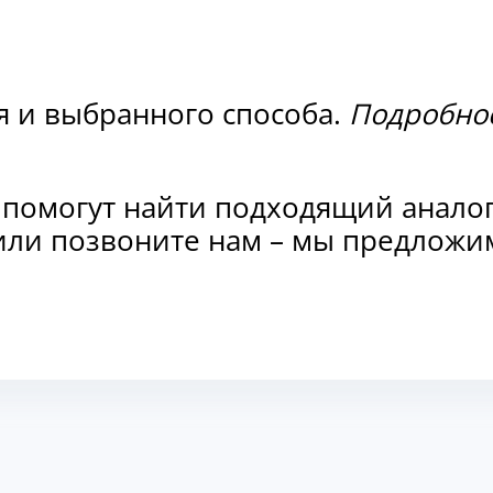
я и выбранного способа.
Подробнос
 помогут найти подходящий анало
и или позвоните нам – мы предлож