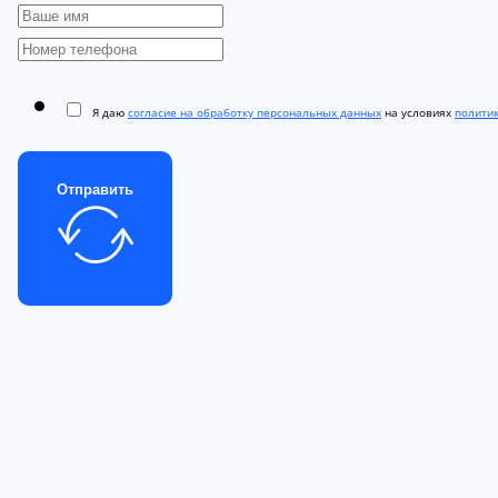
Я даю
согласие на обработку персональных данных
на условиях
полити
Отправить