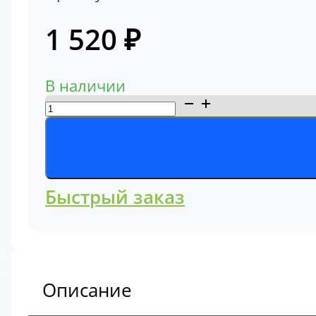
1 520
₽
В наличии
Количество
товара
Фильтр
масляный
C-
Быстрый заказ
2707
Описание