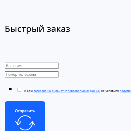
Быстрый заказ
Я даю
согласие на обработку персональных данных
на условиях
полити
Отправить