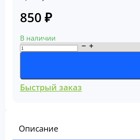
850
₽
В наличии
Количество
товара
Фильтр
масляный
C5608
Быстрый заказ
Описание