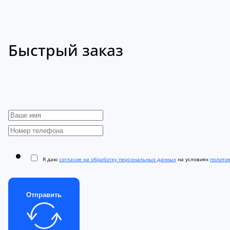
Быстрый заказ
Я даю
согласие на обработку персональных данных
на условиях
полити
Отправить