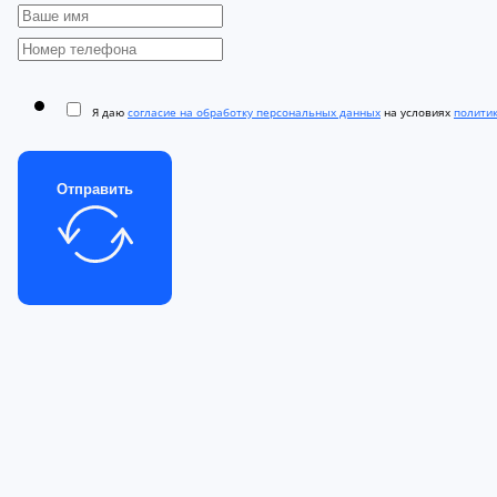
Я даю
согласие на обработку персональных данных
на условиях
полити
Отправить